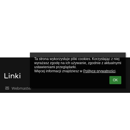
Ta strona wykorzystuje pliki cookies. Korzystając z niej 
wyrażasz zgodę na ich używanie, zgodnie z aktualnymi 
ustawieniami przeglądarki.

Więcej informacji znajdziesz w 
Polityce prywatności
.
Linki
OK
Webmaster
Wsparcie techniczne
Deklaracja dostępności
Informacje prawne
Polityka prywatności