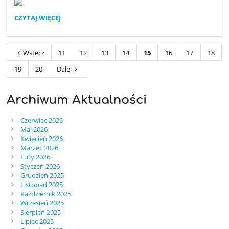
AKTYWNOŚĆ
CZYTAJ WIĘCEJ
BADAWCZĄ
Z
PO
Wstecz
11
12
13
14
15
16
17
18
WEREM
ROZWIJAMY
19
20
Dalej
NA
LITWĘ
SIĘ
Archiwum Aktualności
WYBIERAMY:
Czerwiec 2026
Maj 2026
Kwiecień 2026
Marzec 2026
Luty 2026
Styczeń 2026
Grudzień 2025
Listopad 2025
Październik 2025
Wrzesień 2025
Sierpień 2025
Lipiec 2025