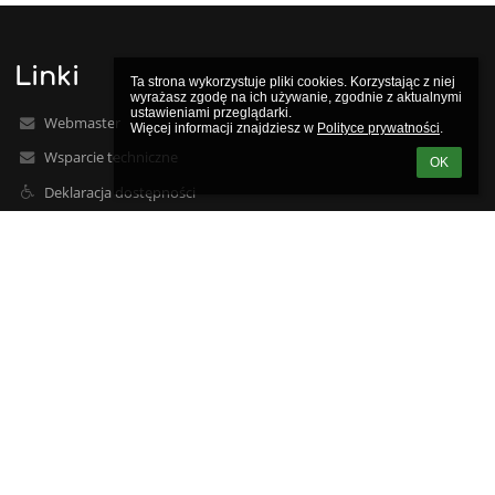
Linki
Ta strona wykorzystuje pliki cookies. Korzystając z niej 
wyrażasz zgodę na ich używanie, zgodnie z aktualnymi 
ustawieniami przeglądarki.

Webmaster
Więcej informacji znajdziesz w 
Polityce prywatności
.
Wsparcie techniczne
OK
Deklaracja dostępności
Informacje prawne
Polityka prywatności
Metryczka
Mapa strony
O nas
Kontakt
Aktualności
Kontakty