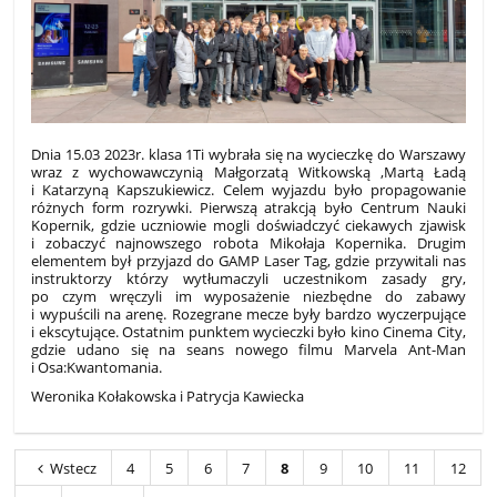
Dnia 15.03 2023r. klasa 1Ti wybrała się na wycieczkę do Warszawy
wraz z wychowawczynią Małgorzatą Witkowską ,Martą Ładą
i Katarzyną Kapszukiewicz. Celem wyjazdu było propagowanie
różnych form rozrywki. Pierwszą atrakcją było Centrum Nauki
Kopernik, gdzie uczniowie mogli doświadczyć ciekawych zjawisk
i zobaczyć najnowszego robota Mikołaja Kopernika. Drugim
elementem był przyjazd do GAMP Laser Tag, gdzie przywitali nas
instruktorzy którzy wytłumaczyli uczestnikom zasady gry,
po czym wręczyli im wyposażenie niezbędne do zabawy
i wypuścili na arenę. Rozegrane mecze były bardzo wyczerpujące
i ekscytujące. Ostatnim punktem wycieczki było kino Cinema City,
gdzie udano się na seans nowego filmu Marvela Ant-Man
i Osa:Kwantomania.
Weronika Kołakowska i Patrycja Kawiecka
Wstecz
4
5
6
7
8
9
10
11
12