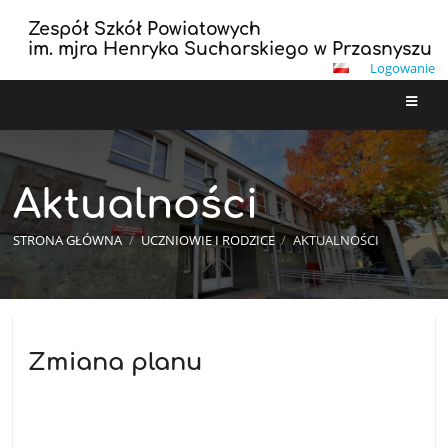
Zespół Szkół Powiatowych
im. mjra Henryka Sucharskiego w Przasnyszu
Logowanie
Aktualności
STRONA GŁÓWNA
/
UCZNIOWIE I RODZICE
/
AKTUALNOŚCI
Aktualności
Zmiana planu