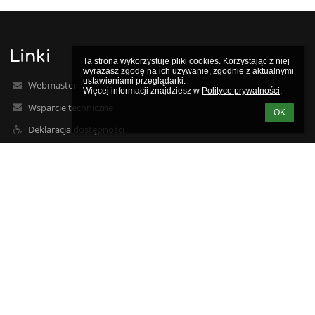
Linki
Ta strona wykorzystuje pliki cookies. Korzystając z niej 
wyrażasz zgodę na ich używanie, zgodnie z aktualnymi 
ustawieniami przeglądarki.

Webmaster
Więcej informacji znajdziesz w 
Polityce prywatności
.
Wsparcie techniczne
OK
Deklaracja dostępności
Informacje prawne
Polityka prywatności
Metryczka
Mapa strony
O nas
Kontakt
Aktualności
Kontakty