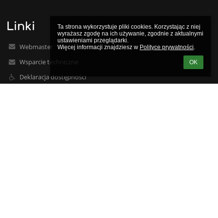
Linki
Ta strona wykorzystuje pliki cookies. Korzystając z niej 
wyrażasz zgodę na ich używanie, zgodnie z aktualnymi 
ustawieniami przeglądarki.

Webmaster
Więcej informacji znajdziesz w 
Polityce prywatności
.
Wsparcie techniczne
OK
Deklaracja dostępności
Informacje prawne
Polityka prywatności
Metryczka
Mapa strony
O nas
Kontakt
Aktualności
Kontakty