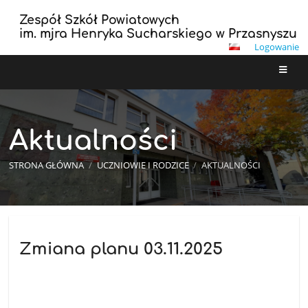
Zespół Szkół Powiatowych
im. mjra Henryka Sucharskiego w Przasnyszu
Logowanie
Aktualności
STRONA GŁÓWNA
/
UCZNIOWIE I RODZICE
/
AKTUALNOŚCI
Aktualności
Zmiana planu 03.11.2025