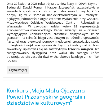
Dnia 29 kwietnia 2026 roku trójka uczniów klasy III OPW : Szymon
Bednarski, Dawid Roman i Kacper Szczepański uczestniczyła w
zawodach sportowo – obronnych klas mundurowych, które
odbyły się w 2 Ośrodku Radioelektronicznym w Przasnyszu
będącym jednocześnie organizatorem wydarzenia przy wsparciu
Mazowieckiego Oddziału Wojskowego Centrum Rekrutacji w
Warszawie . W zawodach udział wzięły 32 reprezentacje
z województwa mazowieckiego. Kadeci zmierzyli się w czterech
wymagających konkurencjach: crossficie, drużynowym rzucie
granatem na celność, biegu zespołowym po ośrodku sprawności
fizycznej oraz pierwszej pomocy medycznej, sprawdzając swoje
umiejętności wojskowe, sprawność fizyczną i wytrzymałość. Nasi
zawodnicy uplasowali się na zaszczytnym
trzecim miejscu
. Ich
zaangażowanie, dyscyplina oraz walka do samego końca
pokazują, ze siła zespołu tkwi w charakterze każdego z nich. Tak
rodzą s
III
Czytaj więcej
MIEJSCE
NASZYCH
UCZNIÓW
W
Konkurs „Moja Mała Ojczyzna –
SPARTAKIADZIE:
Powiat Przasnyski w geografii i
dziedzictwie kulturowym”