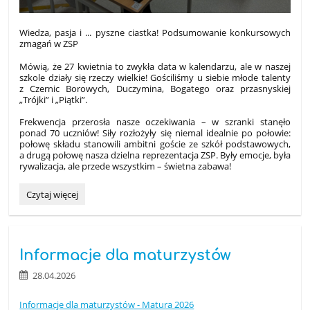
Wiedza, pasja i ... pyszne ciastka! Podsumowanie konkursowych
zmagań w ZSP
Mówią, że 27 kwietnia to zwykła data w kalendarzu, ale w naszej
szkole działy się rzeczy wielkie! Gościliśmy u siebie młode talenty
z Czernic Borowych, Duczymina, Bogatego oraz przasnyskiej
„Trójki” i „Piątki”.
Frekwencja przerosła nasze oczekiwania – w szranki stanęło
ponad 70 uczniów! Siły rozłożyły się niemal idealnie po połowie:
połowę składu stanowili ambitni goście ze szkół podstawowych,
a drugą połowę nasza dzielna reprezentacja ZSP. Były emocje, była
rywalizacja, ale przede wszystkim – świetna zabawa!
Konkurs
Czytaj więcej
„Moja
Mała
Ojczyzna
–
Informacje dla maturzystów
Powiat
Przasnyski
28.04.2026
w
geografii
Informacje dla maturzystów - Matura 2026
i