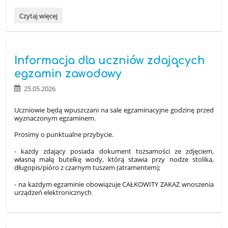
450
Czytaj więcej
ml
daru
życia:
Informacja dla uczniów zdających
egzamin zawodowy
25.05.2026
Uczniowie będą wpuszczani na sale egzaminacyjne godzinę przed
wyznaczonym egzaminem.
Prosimy o punktualne przybycie.
- każdy zdający posiada dokument tożsamości ze zdjęciem,
własną małą butelkę wody, którą stawia przy nodze stolika,
długopis/pióro z czarnym tuszem (atramentem);
- na każdym egzaminie obowiązuje CAŁKOWITY ZAKAZ wnoszenia
urządzeń elektronicznych