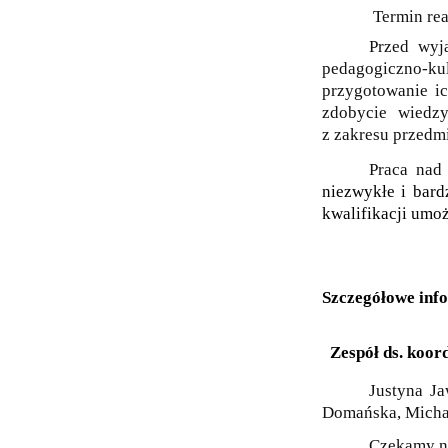
Termin real
Przed wyj
pedagogiczno-kul
przygotowanie ic
zdobycie wiedzy
z zakresu przedmi
Praca nad
niezwykłe i bard
kwalifikacji umoż
Szczegółowe info
Zespół ds. koord
Justyna Ja
Domańska, Mich
Czekamy n