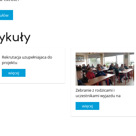
kułów
ykuły
Rekrutacja uzupełniajaca do
projektu
więcej
Zebranie z rodzicami i
uczestnikami wyjazdu na
praktyki zawodowe do Grecji w
więcej
ramach programu Erasmus+