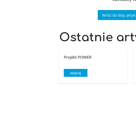
Wróć do listy arty
Ostatnie art
Projekt POWER
więcej