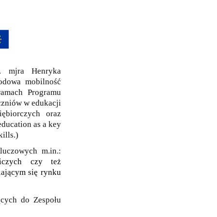
. mjra Henryka
rodowa mobilność
ramach Programu
zniów w edukacji
iębiorczych oraz
education as a key
ills.)
luczowych m.in.:
niczych czy też
iającym się rynku
ących do Zespołu