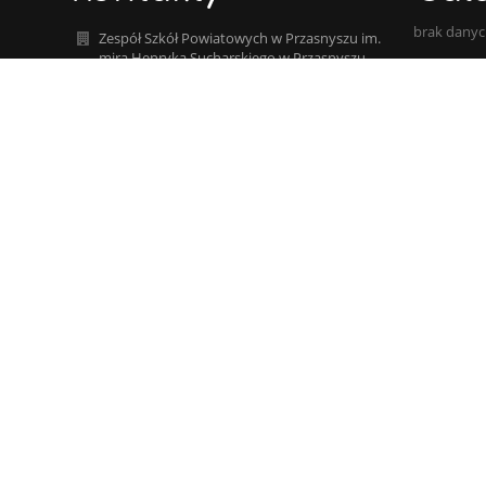
brak dany
Zespół Szkół Powiatowych w Przasnyszu im.
mjra Henryka Sucharskiego w Przasnyszu
szkola@zsp-przasnysz.edu.pl
mjaworska@zsp-przasnysz.edu.pl
+48 29 752 23 00
Mazowiecka 25
06-300 Przasnysz Przasnysz
Poland
+48 29 649 92 31 budynek ul. Sadowa
+48 29 333 03 83 HOTEL/INTERNAT
SPORTOWY
+48 29 333 03 78 LODOWISKO - KASA
+48 459 582 402 WYCHOWAWCY INTERNATU
+48 29 752 23 02 WICEDYREKTORZY
+48 29 333 03 82 INTENDENT - INTERNAT