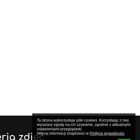
Ta strona wykorzystuje pliki cookies. Korzystając z niej 
wyrażasz zgodę na ich używanie, zgodnie z aktualnymi 
ustawieniami przeglądarki.

Więcej informacji znajdziesz w 
Polityce prywatności
.
ria zdjęć