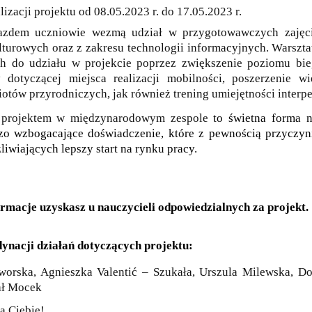
izacji projektu od 08.05.2023 r. do 17.05.2023 r.
azdem uczniowie wezmą udział w przygotowawczych zajęc
turowych oraz z zakresu technologii informacyjnych. Warsztat
h do udziału w projekcie poprzez zwiększenie poziomu bie
 dotyczącej miejsca realizacji mobilności, poszerzenie wi
otów przyrodniczych, jak również trening umiejętności interp
 projektem w międzynarodowym zespole
to świetna forma n
zo wzbogacające doświadczenie, które z pewnością przyczyn
liwiających lepszy start na rynku pracy.
rmacje uzyskasz u nauczycieli odpowiedzialnych za projekt.
ynacji działań dotyczących projektu:
worska, Agnieszka Valentić – Szukała, Urszula Milewska, D
ał Mocek
a Ciebie!