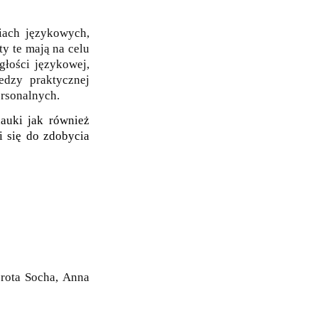
iach językowych,
y te mają na celu
głości językowej,
edzy praktycznej
ersonalnych.
auki jak również
i się do zdobycia
orota Socha, Anna