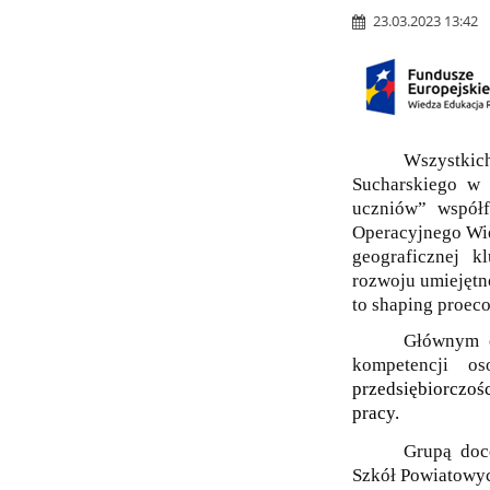
23.03.2023 13:42
Wszystki
Sucharskiego w 
uczniów” współ
Operacyjnego Wi
geograficznej k
rozwoju umiejętn
to shaping proecol
Głównym c
kompetencji os
przedsiębiorczoś
pracy.
Grupą doc
Szkół Powiatowyc