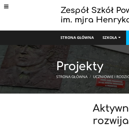
Zespół Szkół Po
im. mjra Henryk
STRONA GŁÓWNA
SZKOŁA
Projekty
STRONA GŁÓWNA
/
UCZNIOWIE I RODZI
Projekty
Aktyw
rozwij