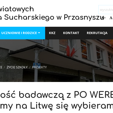
wiatowych
a Sucharskiego w Przasnyszu
+
UCZNIOWIE I RODZICE
KKZ
KONTAKT
REKRUTACJA
CE
/
ŻYCIE SZKOŁY
/
PROJEKTY
ność badawczą z PO WE
amy na Litwę się wybiera