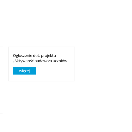
Ogłoszenie dot. projektu
„Aktywność badawcza uczniów
w edukacji geograficznej
więcej
kluczem do kształtowania
postaw proekologicznych,
przedsiębiorczych oraz rozwoju
umiejętności miękkich”