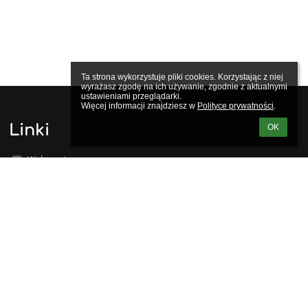
Ta strona wykorzystuje pliki cookies. Korzystając z niej 
wyrażasz zgodę na ich używanie, zgodnie z aktualnymi 
ustawieniami przeglądarki.

Więcej informacji znajdziesz w 
Polityce prywatności
.
Linki
OK
Webmaster
Wsparcie techniczne
Deklaracja dostępności
Informacje prawne
Polityka prywatności
Metryczka
Mapa strony