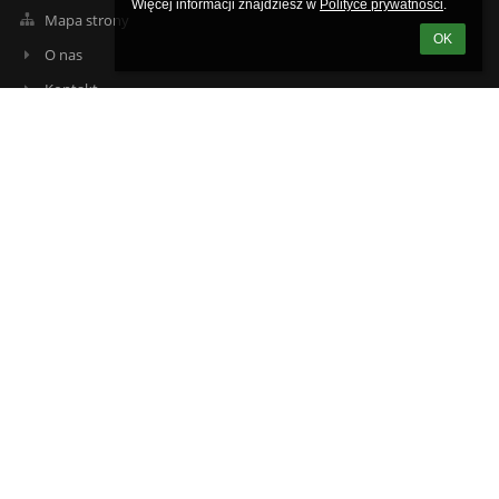
Więcej informacji znajdziesz w 
Polityce prywatności
.
Mapa strony
OK
O nas
Kontakt
Aktualności
Kontakty
Zespół Szkół Powiatowych w Przasnyszu im. mjra Henryka
Sucharskiego w Przasnyszu
szkola@zsp-przasnysz.edu.pl
mjaworska@zsp-przasnysz.edu.pl
+48 29 752 23 00
Mazowiecka 25
06-300 Przasnysz Przasnysz
Poland
+48 29 649 92 31 budynek ul. Sadowa
+48 29 333 03 83 HOTEL/INTERNAT SPORTOWY
+48 29 333 03 78 LODOWISKO - KASA