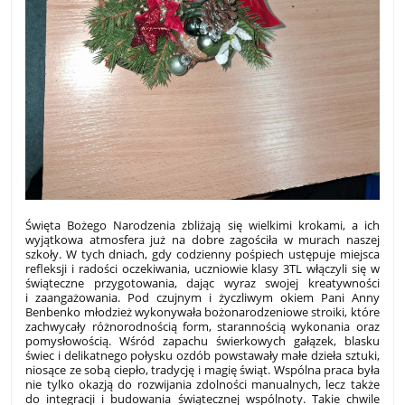
Święta Bożego Narodzenia zbliżają się wielkimi krokami, a ich
wyjątkowa atmosfera już na dobre zagościła w murach naszej
szkoły. W tych dniach, gdy codzienny pośpiech ustępuje miejsca
refleksji i radości oczekiwania, uczniowie klasy 3TL włączyli się w
świąteczne przygotowania, dając wyraz swojej kreatywności
i zaangażowania. Pod czujnym i życzliwym okiem Pani Anny
Benbenko młodzież wykonywała bożonarodzeniowe stroiki, które
zachwycały różnorodnością form, starannością wykonania oraz
pomysłowością. Wśród zapachu świerkowych gałązek, blasku
świec i delikatnego połysku ozdób powstawały małe dzieła sztuki,
niosące ze sobą ciepło, tradycję i magię świąt. Wspólna praca była
nie tylko okazją do rozwijania zdolności manualnych, lecz także
do integracji i budowania świątecznej wspólnoty. Takie chwile