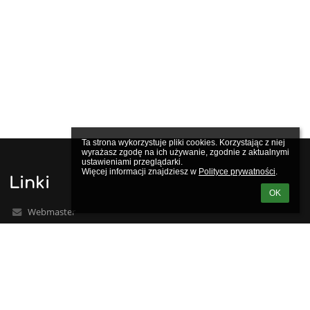
Ta strona wykorzystuje pliki cookies. Korzystając z niej 
wyrażasz zgodę na ich używanie, zgodnie z aktualnymi 
ustawieniami przeglądarki.

Więcej informacji znajdziesz w 
Polityce prywatności
.
Linki
OK
Webmaster
Wsparcie techniczne
Deklaracja dostępności
Informacje prawne
Polityka prywatności