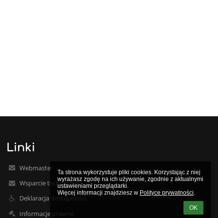
Linki
Webmaster
Ta strona wykorzystuje pliki cookies. Korzystając z niej 
wyrażasz zgodę na ich używanie, zgodnie z aktualnymi 
Wsparcie techniczne
ustawieniami przeglądarki.

Więcej informacji znajdziesz w 
Polityce prywatności
.
Deklaracja dostępności
OK
Informacje prawne