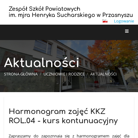
Zespół Szkół Powiatowych
im. mjra Henryka Sucharskiego w Przasnyszu
Logowanie
Aktualności
STRONA GŁÓWNA
/
UCZNIOWIE I RODZICE
/
AKTUALNOŚCI
Aktualności
Harmonogram zajęć KKZ
ROL.04 - kurs kontunuacyjny
Zapraszamy do zapoznnaia się z harmonogramem zajęć dla