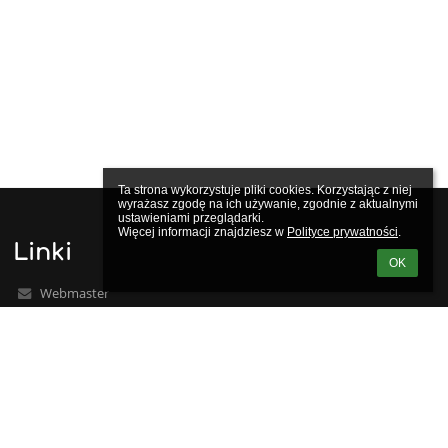
Ta strona wykorzystuje pliki cookies. Korzystając z niej 
wyrażasz zgodę na ich używanie, zgodnie z aktualnymi 
ustawieniami przeglądarki.

Więcej informacji znajdziesz w 
Polityce prywatności
.
Linki
OK
Webmaster
Wsparcie techniczne
Deklaracja dostępności
Informacje prawne
Polityka prywatności