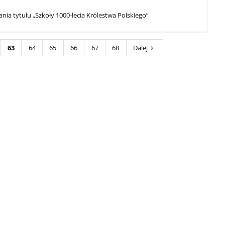
nia tytułu „Szkoły 1000-lecia Królestwa Polskiego”
63
64
65
66
67
68
Dalej