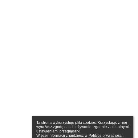
Ta strona wykorzystuje pliki cookies. Korzystając z niej 
wyrażasz zgodę na ich używanie, zgodnie z aktualnymi 
ustawieniami przeglądarki.

Więcej informacji znajdziesz w 
Polityce prywatności
.