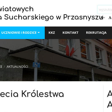
wiatowych
a Sucharskiego w Przasnyszu
+
UCZNIOWIE I RODZICE
KKZ
KONTAKT
REKRUTACJA
CE
/
AKTUALNOŚCI
lecia Królestwa
A