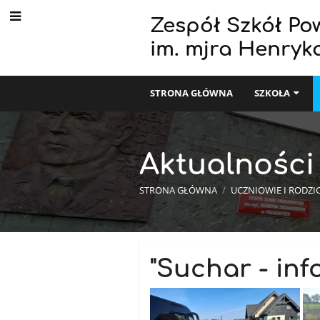
Zespół Szkół Po
im. mjra Henryk
STRONA GŁÓWNA
SZKOŁA
Aktualności
STRONA GŁÓWNA
/
UCZNIOWIE I RODZI
Aktualności
"Suchar - inf