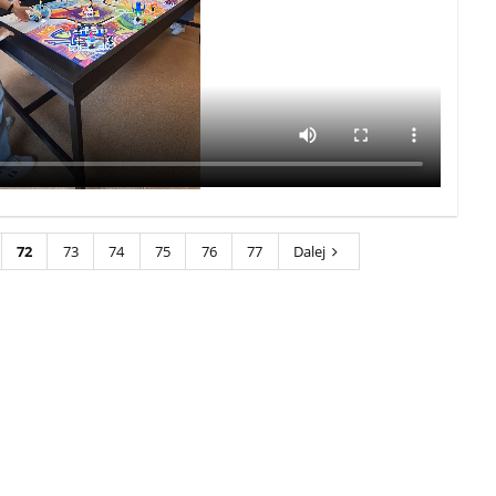
72
73
74
75
76
77
Dalej