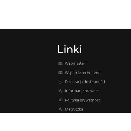
Linki
Webmaster
Wsparcie techniczne
Deklaracja dostępności
Informacje prawne
Polityka prywatności
Metryczka
Mapa strony
O nas