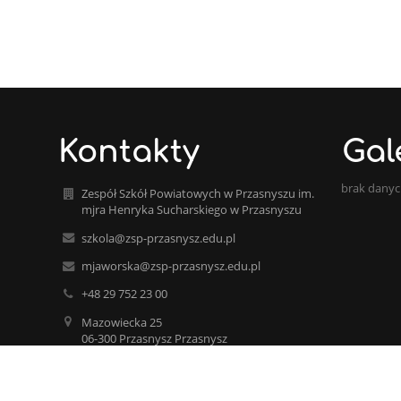
Kontakty
Gal
brak dany
Zespół Szkół Powiatowych w Przasnyszu im.
mjra Henryka Sucharskiego w Przasnyszu
szkola@zsp-przasnysz.edu.pl
mjaworska@zsp-przasnysz.edu.pl
+48 29 752 23 00
Mazowiecka 25
06-300 Przasnysz Przasnysz
Poland
+48 29 649 92 31 budynek ul. Sadowa
+48 29 333 03 83 HOTEL/INTERNAT