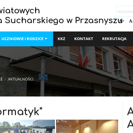
wiatowych
a Sucharskiego w Przasnyszu
+
UCZNIOWIE I RODZICE
KKZ
KONTAKT
REKRUTACJA
CE
/
AKTUALNOŚCI
ormatyk"
A