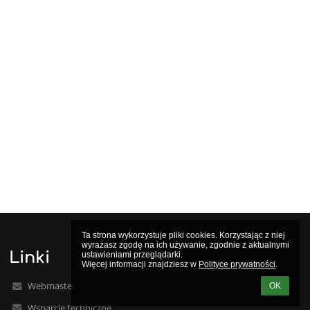
Ta strona wykorzystuje pliki cookies. Korzystając z niej 
wyrażasz zgodę na ich używanie, zgodnie z aktualnymi 
Linki
ustawieniami przeglądarki.

Więcej informacji znajdziesz w 
Polityce prywatności
.
Webmaster
OK
Wsparcie techniczne