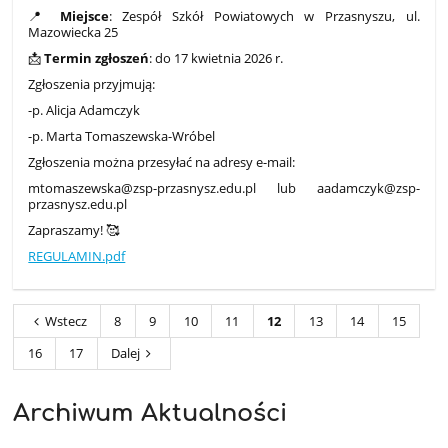
📍
Miejsce
: Zespół Szkół Powiatowych w Przasnyszu, ul.
Mazowiecka 25
📩
Termin zgłoszeń
: do 17 kwietnia 2026 r.
Zgłoszenia przyjmują:
-p. Alicja Adamczyk
-p. Marta Tomaszewska-Wróbel
Zgłoszenia można przesyłać na adresy e-mail:
mtomaszewska@zsp-przasnysz.edu.pl lub aadamczyk@zsp-
przasnysz.edu.pl
Zapraszamy! 🥰
REGULAMIN.pdf
Wstecz
8
9
10
11
12
13
14
15
16
17
Dalej
Archiwum Aktualności