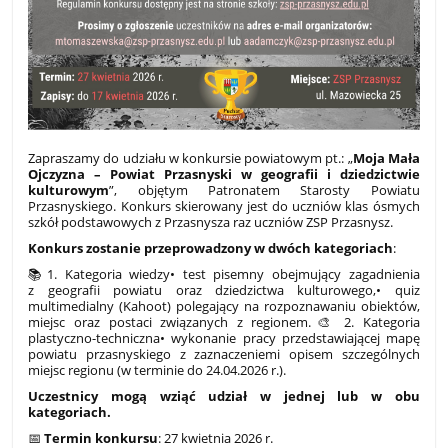
Zapraszamy do udziału w konkursie powiatowym pt.: „
Moja Mała
Ojczyzna – Powiat Przasnyski w geografii i dziedzictwie
kulturowym
”, objętym Patronatem Starosty Powiatu
Przasnyskiego. Konkurs skierowany jest do uczniów klas ósmych
szkół podstawowych z Przasnysza raz uczniów ZSP Przasnysz.
Konkurs zostanie przeprowadzony w dwóch kategoriach
:
📚1.
Kategoria wiedzy• test pisemny obejmujący zagadnienia
z geografii powiatu oraz dziedzictwa kulturowego,• quiz
multimedialny (Kahoot) polegający na rozpoznawaniu obiektów,
miejsc oraz postaci związanych z regionem.🎨 2.
Kategoria
plastyczno-techniczna• wykonanie pracy przedstawiającej mapę
powiatu przasnyskiego z zaznaczeniemi opisem szczególnych
miejsc regionu (w terminie do 24.04.2026 r.).
Uczestnicy mogą wziąć udział w jednej lub w obu
kategoriach.
📅
Termin konkursu
: 27 kwietnia 2026 r.