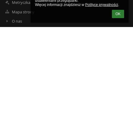
ustawieniami przeglądarki.

Metryczka
Więcej informacji znajdziesz w 
Polityce prywatności
.
Mapa strony
OK
O nas
Kontakt
Aktualności
Kontakty
Zespół Szkół Powiatowych w Przasnyszu im. mjra Henryka
Sucharskiego w Przasnyszu
szkola@zsp-przasnysz.edu.pl
mjaworska@zsp-przasnysz.edu.pl
+48 29 752 23 00
Mazowiecka 25
06-300 Przasnysz Przasnysz
Poland
+48 29 649 92 31 budynek ul. Sadowa
+48 29 333 03 83 HOTEL/INTERNAT SPORTOWY