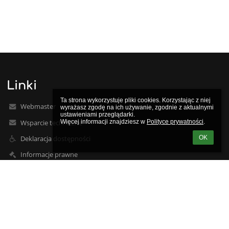
Linki
Ta strona wykorzystuje pliki cookies. Korzystając z niej 
Webmaster
wyrażasz zgodę na ich używanie, zgodnie z aktualnymi 
ustawieniami przeglądarki.

Wsparcie techniczne
Więcej informacji znajdziesz w 
Polityce prywatności
.
OK
Deklaracja dostępności
Informacje prawne
Polityka prywatności
Metryczka
Mapa strony
O nas