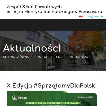
Zespół Szkół Powiatowych
im. mjra Henryka Sucharskiego w Przasnyszu
Logowanie
Aktualności
STRONA GŁÓWNA
/
UCZNIOWIE I RODZICE
/
AKTUALNOŚCI
Aktualności
X Edycja #SprzątamyDlaPolski