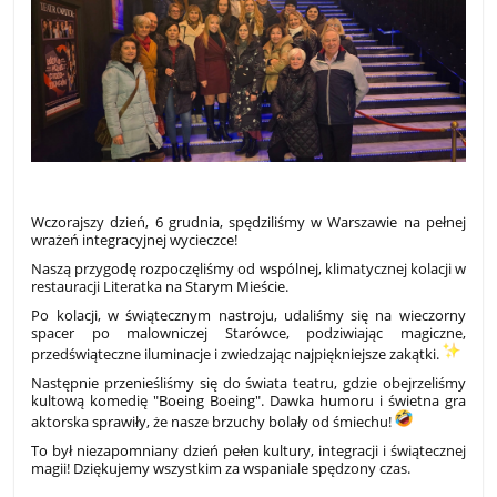
​Wczorajszy dzień, 6 grudnia, spędziliśmy w Warszawie na pełnej
wrażeń integracyjnej wycieczce!
​Naszą przygodę rozpoczęliśmy od wspólnej, klimatycznej kolacji w
restauracji Literatka na Starym Mieście.
​Po kolacji, w świątecznym nastroju, udaliśmy się na wieczorny
spacer po malowniczej Starówce, podziwiając magiczne,
przedświąteczne iluminacje i zwiedzając najpiękniejsze zakątki.
​Następnie przenieśliśmy się do świata teatru, gdzie obejrzeliśmy
kultową komedię "Boeing Boeing". Dawka humoru i świetna gra
aktorska sprawiły, że nasze brzuchy bolały od śmiechu!
​To był niezapomniany dzień pełen kultury, integracji i świątecznej
magii! Dziękujemy wszystkim za wspaniale spędzony czas.