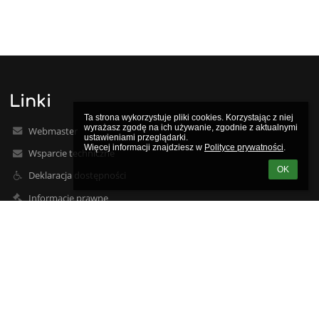
Linki
Ta strona wykorzystuje pliki cookies. Korzystając z niej 
wyrażasz zgodę na ich używanie, zgodnie z aktualnymi 
Webmaster
ustawieniami przeglądarki.

Więcej informacji znajdziesz w 
Polityce prywatności
.
Wsparcie techniczne
OK
Deklaracja dostępności
Informacje prawne
Polityka prywatności
Metryczka
Mapa strony
O nas
Kontakt