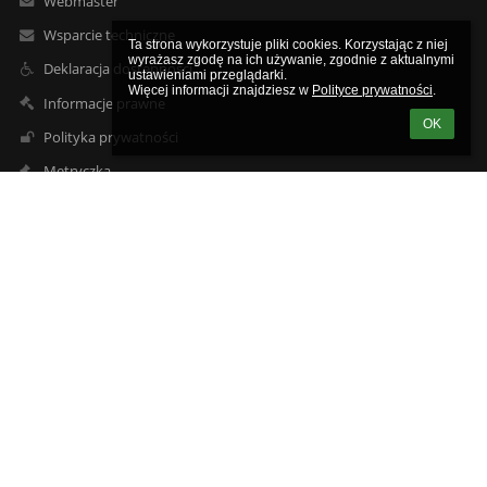
Webmaster
Wsparcie techniczne
Ta strona wykorzystuje pliki cookies. Korzystając z niej 
wyrażasz zgodę na ich używanie, zgodnie z aktualnymi 
Deklaracja dostępności
ustawieniami przeglądarki.

Więcej informacji znajdziesz w 
Polityce prywatności
.
Informacje prawne
OK
Polityka prywatności
Metryczka
Mapa strony
O nas
Kontakt
Aktualności
Kontakty
Zespół Szkół Powiatowych w Przasnyszu im. mjra Henryka
Sucharskiego w Przasnyszu
szkola@zsp-przasnysz.edu.pl
mjaworska@zsp-przasnysz.edu.pl