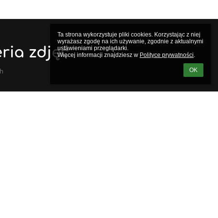
Ta strona wykorzystuje pliki cookies. Korzystając z niej 
wyrażasz zgodę na ich używanie, zgodnie z aktualnymi 
ria zdjęć
ustawieniami przeglądarki.

Więcej informacji znajdziesz w 
Polityce prywatności
.
ch
OK