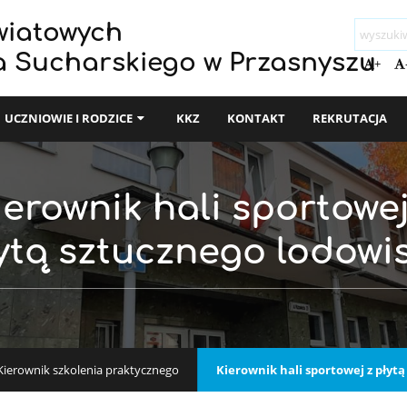
wiatowych
a Sucharskiego w Przasnyszu
+
UCZNIOWIE I RODZICE
KKZ
KONTAKT
REKRUTACJA
ierownik hali sportowej
ytą sztucznego lodowi
Kierownik szkolenia praktycznego
Kierownik hali sportowej z płyt