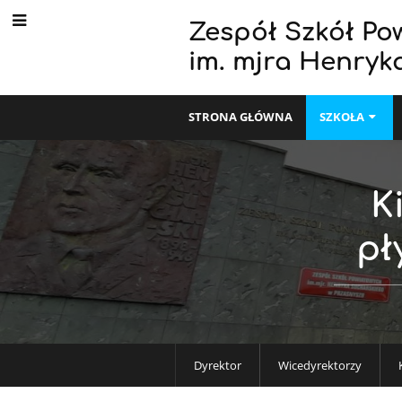
Zespół Szkół Po
im. mjra Henryk
STRONA GŁÓWNA
SZKOŁA
K
pł
Dyrektor
Wicedyrektorzy