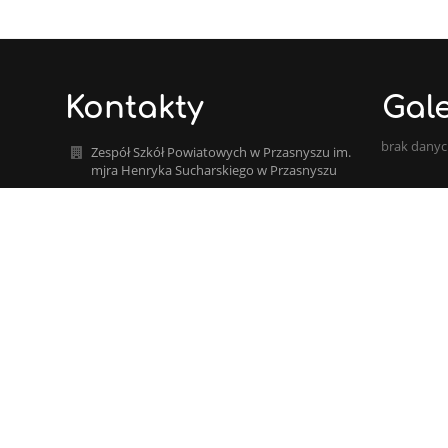
Kontakty
Gale
brak dany
Zespół Szkół Powiatowych w Przasnyszu im.
mjra Henryka Sucharskiego w Przasnyszu
szkola@zsp-przasnysz.edu.pl
mjaworska@zsp-przasnysz.edu.pl
+48 29 752 23 00
Mazowiecka 25
06-300 Przasnysz Przasnysz
Poland
+48 29 649 92 31 budynek ul. Sadowa
+48 29 333 03 83 HOTEL/INTERNAT
SPORTOWY
+48 29 333 03 78 LODOWISKO - KASA
+48 459 582 402 WYCHOWAWCY INTERNATU