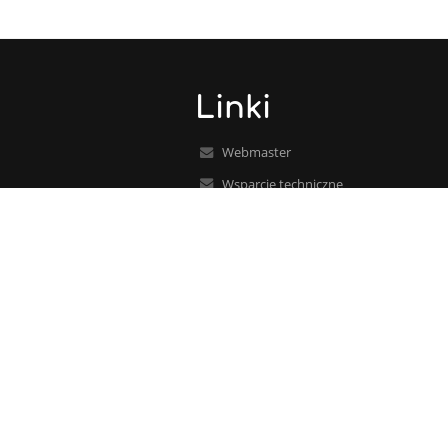
Linki
Webmaster
Wsparcie techniczne
Deklaracja dostępności
Informacje prawne
Polityka prywatności
Metryczka
Mapa strony
O nas
Kontakt
Aktualności