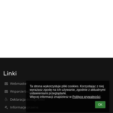
Linki
Webmaster
Ta strona wykorzystuje pliki cookies. Korzystając z niej 
wyrażasz zgodę na ich używanie, zgodnie z aktualnymi 
Wsparcie techniczne
ustawieniami przeglądarki.

Więcej informacji znajdziesz w 
Polityce prywatności
.
Deklaracja dostępności
OK
Informacje prawne