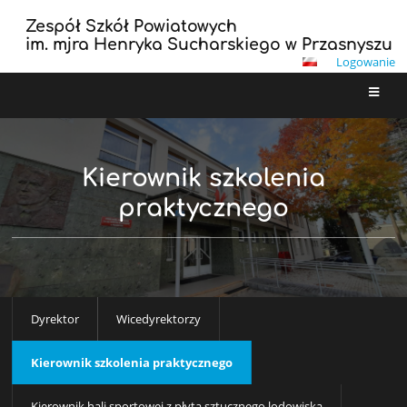
Zespół Szkół Powiatowych
im. mjra Henryka Sucharskiego w Przasnyszu
Logowanie
Kierownik szkolenia
praktycznego
Dyrektor
Wicedyrektorzy
Kierownik szkolenia praktycznego
Kierownik hali sportowej z płytą sztucznego lodowiska