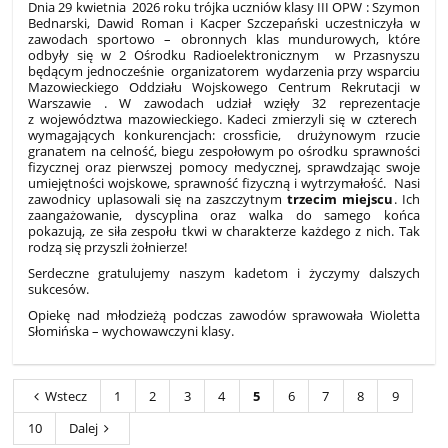
Dnia 29 kwietnia 2026 roku trójka uczniów klasy III OPW : Szymon
Bednarski, Dawid Roman i Kacper Szczepański uczestniczyła w
zawodach sportowo – obronnych klas mundurowych, które
odbyły się w 2 Ośrodku Radioelektronicznym w Przasnyszu
będącym jednocześnie organizatorem wydarzenia przy wsparciu
Mazowieckiego Oddziału Wojskowego Centrum Rekrutacji w
Warszawie . W zawodach udział wzięły 32 reprezentacje
z województwa mazowieckiego. Kadeci zmierzyli się w czterech
wymagających konkurencjach: crossficie, drużynowym rzucie
granatem na celność, biegu zespołowym po ośrodku sprawności
fizycznej oraz pierwszej pomocy medycznej, sprawdzając swoje
umiejętności wojskowe, sprawność fizyczną i wytrzymałość. Nasi
zawodnicy uplasowali się na zaszczytnym
trzecim miejscu
. Ich
zaangażowanie, dyscyplina oraz walka do samego końca
pokazują, ze siła zespołu tkwi w charakterze każdego z nich. Tak
rodzą się przyszli żołnierze!
Serdeczne gratulujemy naszym kadetom i życzymy dalszych
sukcesów.
Opiekę nad młodzieżą podczas zawodów sprawowała Wioletta
Słomińska – wychowawczyni klasy.
Wstecz
1
2
3
4
5
6
7
8
9
10
Dalej