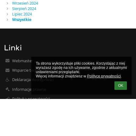
Wrzesień 2024
Sierpień 2024
Lipiec 2024
Wszystkie
Linki
Webmaster
Ta strona wykorzystuje pliki cookies. Korzystając z niej 
wyrażasz zgodę na ich używanie, zgodnie z aktualnymi 
Wsparcie techniczne
ustawieniami przeglądarki.

Więcej informacji znajdziesz w 
Polityce prywatności
.
Deklaracja dostępności
OK
Informacje prawne
Polityka prywatności
Metryczka
Mapa strony
O nas